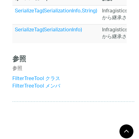
SerializeTag(SerializationInfo,String)
Infragistics.Sh
から継承されま
SerializeTag(SerializationInfo)
Infragistics.Sh
から継承されま
参照
参照
FilterTreeTool クラス
FilterTreeTool メンバ