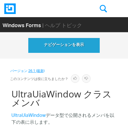
Windows Forms
| ヘルプ トピック
ナビゲーションを表示
バージョン
26.1 (最新)
このコンテンツは役に立ちましたか？
UltraUiaWindow クラス
メンバ
UltraUiaWindow
データ型で公開されるメンバを以
下の表に示します。