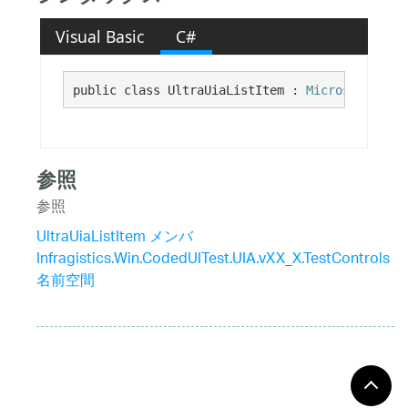
Visual Basic
C#
public class UltraUiaListItem : 
Microsoft.Visu
参照
参照
UltraUiaListItem メンバ
Infragistics.Win.CodedUITest.UIA.vXX_X.TestControls
名前空間