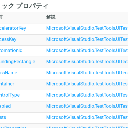
ック プロパティ
前
解説
celeratorKey
Microsoft.VisualStudio.TestTools.UITe
cessKey
Microsoft.VisualStudio.TestTools.UITe
tomationId
Microsoft.VisualStudio.TestTools.UITe
undingRectangle
Microsoft.VisualStudio.TestTools.UITes
assName
Microsoft.VisualStudio.TestTools.UITes
ntainer
Microsoft.VisualStudio.TestTools.UITes
ntrolType
Microsoft.VisualStudio.TestTools.UITes
abled
Microsoft.VisualStudio.TestTools.UITes
sts
Microsoft.VisualStudio.TestTools.UITes