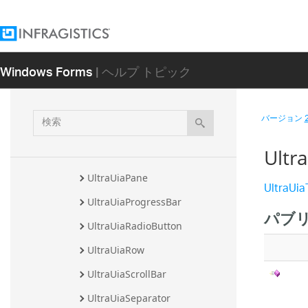
UltraUiaGroup
UltraUiaHyperlink
UltraUiaImage
Windows Forms
| ヘルプ トピック
UltraUiaList
UltraUiaListItem
検
バージョン
索
UltraUiaMenu
Ult
UltraUiaMenuItem
UltraUiaPane
UltraUia
UltraUiaProgressBar
パブ
UltraUiaRadioButton
UltraUiaRow
UltraUiaScrollBar
UltraUiaSeparator