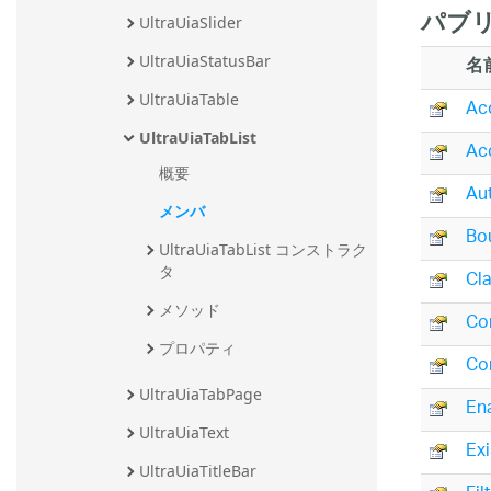
パブリ
UltraUiaSlider
名
UltraUiaStatusBar
UltraUiaTable
Ac
UltraUiaTabList
Ac
概要
Au
メンバ
Bo
UltraUiaTabList コンストラク
タ
Cl
メソッド
Co
プロパティ
Co
UltraUiaTabPage
En
UltraUiaText
Exi
UltraUiaTitleBar