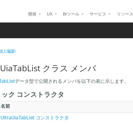
開発
UX
BIツール
サービス
リソー
26.1 (最新)
raUiaTabList クラス メンバ
TabList
データ型で公開されるメンバを以下の表に示します。
リック コンストラクタ
名前
UltraUiaTabList コンストラクタ