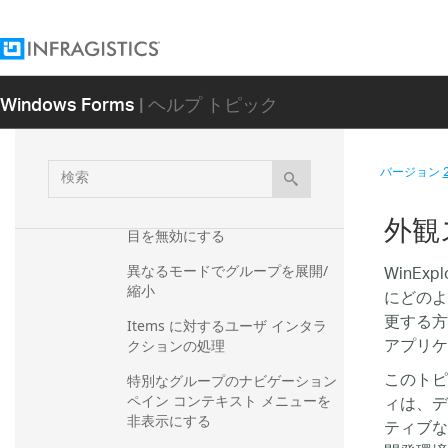
序を変更
Outlook ナビゲーション ペイン
を縮小
Windows Forms
| ヘルプ トピック
Items のドラッグ アンド ドロッ
プのコントロール
Groups と Items の外観のコント
検
バージョン
ロール
索
WinExplorerBar でグループと項
外観
目を無効にする
WinE
異なるモードでグループを展開/
縮小
にどのよ
更する方
Items に対するユーザ インタラ
アプリケ
クションの処理
このトピ
特別なグループのナビゲーション 
ィは、デ
ペイン コンテキスト メニューを
非表示にする
ティブな