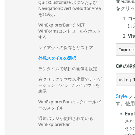
開発環境
QuickCustomize ボタンおよび 
をクリ
NavigationOverflowButtonArea 
を非表示
コ
は
WinExplorerBar で.NET 
WinFormsコントロールをホスト
Vi
する
レイアウトの保存とリストア
Import
外観スタイルの選択
C# の場
ランタイムで項目の画像を設定
右クリックでマウス座標でナビゲ
using 
ーション ペイン フライアウトを
表示
Style
プロ
WinExplorerBar のスクロールバ
す。使用
ーのスタイル
Expl
通知バッジが使用されている 
され
WinExplorerBar
その