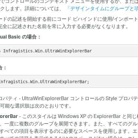
でコントロールのコンテキスト メニューを使用するか、また
ックします。詳細については、
「デザインタイムにグループと
ードの記述を開始する前にコード ビハインドに使用/インポー
完全に記述された名前を常に入力する必要がなくなります。
sual Basic の場合：
s Infragistics.Win.UltraWinExplorerBar
合：
Infragistics.Win.UltraWinExplorerBar;
パティ - UltraWinExplorerBar コントロールの St
可能な選択肢は次のとおりです。
- このスタイルは Windows XP の Explorer
orerBar
、一度に複数のグループを展開できます。また、すべてのグル
すべての項目を表示するのに必要なスペースを使用します。エ