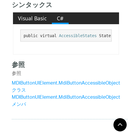
シンタックス
Visual Basic
C#
public virtual 
AccessibleStates
 State {get;}
参照
参照
MDIButtonUIElement.MdiButtonAccessibleObject
クラス
MDIButtonUIElement.MdiButtonAccessibleObject
メンバ