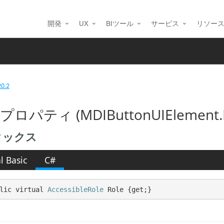
開発
UX
BIツール
サービス
リソー
20.2
 プロパティ (MDIButtonUIElement.Md
タックス
l Basic
C#
lic virtual 
AccessibleRole
 Role {get;}