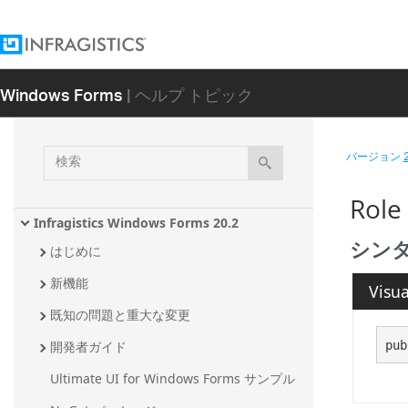
Windows Forms
| ヘルプ トピック
検
バージョン
索
Role
Infragistics Windows Forms 20.2
シン
はじめに
新機能
Visua
既知の問題と重大な変更
pub
開発者ガイド
Ultimate UI for Windows Forms サンプル