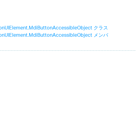
onUIElement.MdiButtonAccessibleObject クラス
onUIElement.MdiButtonAccessibleObject メンバ