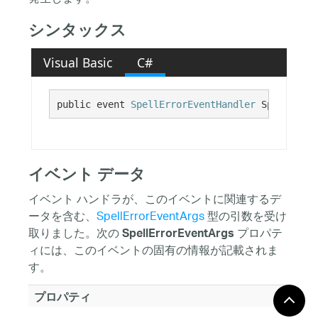
シンタックス
Visual Basic
C#
public event 
SpellErrorEventHandler
 SpellError
イベント データ
イベント ハンドラが、このイベントに関連するデ
ータを含む、
SpellErrorEventArgs
型の引数を受け
取りました。次の
プロパテ
SpellErrorEventArgs
ィには、このイベントの固有の情報が記載されま
す。
プロパティ