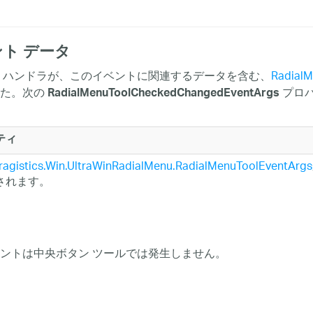
ト データ
 ハンドラが、このイベントに関連するデータを含む、
Radial
した。次の
プロパ
RadialMenuToolCheckedChangedEventArgs
ティ
fragistics.Win.UltraWinRadialMenu.RadialMenuToolEventArgs
されます。
ントは中央ボタン ツールでは発生しません。