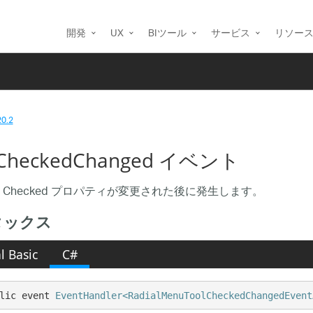
開発
UX
BIツール
サービス
リソー
20.2
lCheckedChanged イベント
 Checked プロパティが変更された後に発生します。
タックス
l Basic
C#
lic event 
EventHandler<RadialMenuToolCheckedChangedEvent