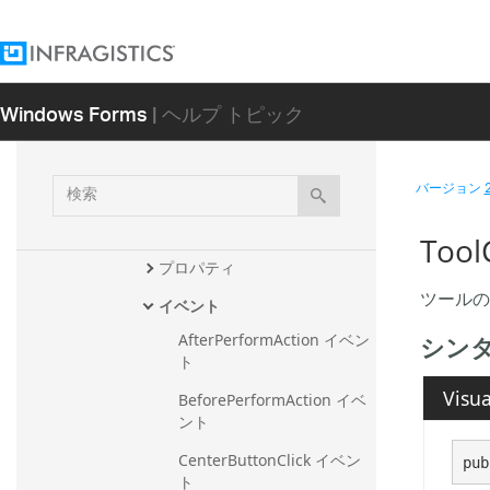
ToolSettings
UltraRadialMenu
概要
Windows Forms
| ヘルプ トピック
メンバ
UltraRadialMenu コンストラ
検
バージョン
クタ
索
メソッド
Too
プロパティ
ツールの
イベント
シン
AfterPerformAction イベン
ト
Visua
BeforePerformAction イベ
ント
CenterButtonClick イベン
pub
ト