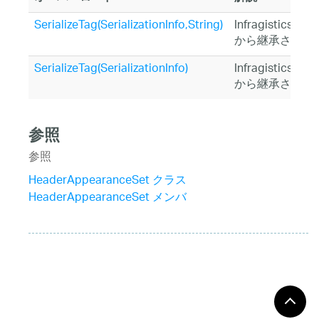
SerializeTag(SerializationInfo,String)
Infragistics.Sh
から継承されま
SerializeTag(SerializationInfo)
Infragistics.Sh
から継承されま
参照
参照
HeaderAppearanceSet クラス
HeaderAppearanceSet メンバ