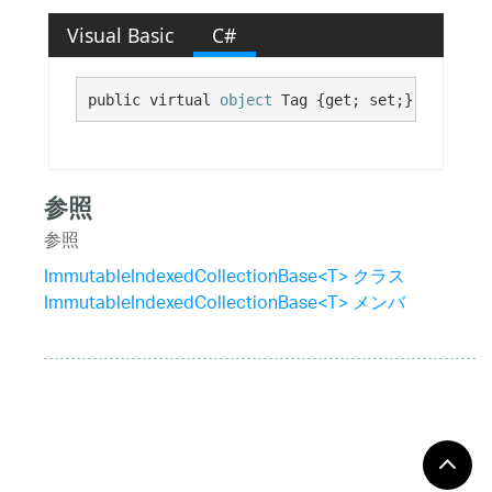
Visual Basic
C#
public virtual 
object
 Tag {get; set;}
参照
参照
ImmutableIndexedCollectionBase<T> クラス
ImmutableIndexedCollectionBase<T> メンバ