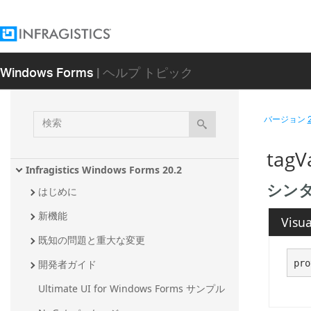
Windows Forms
| ヘルプ トピック
検
バージョン
索
tag
Infragistics Windows Forms 20.2
シン
はじめに
新機能
Visua
既知の問題と重大な変更
pro
開発者ガイド
Ultimate UI for Windows Forms サンプル