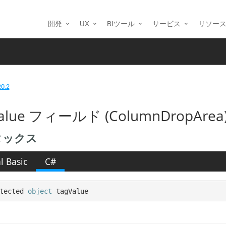
開発
UX
BIツール
サービス
リソー
20.2
Value フィールド (ColumnDropArea
タックス
l Basic
C#
tected 
object
 tagValue