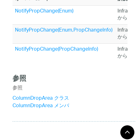
NotifyPropChange(Enum)
Infragist
から継承
NotifyPropChange(Enum,PropChangeInfo)
Infragist
から継承
NotifyPropChange(PropChangeInfo)
Infragist
から継承
参照
参照
ColumnDropArea クラス
ColumnDropArea メンバ