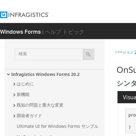
Windows Forms
| ヘルプ トピック
検
バージョン
索
OnSu
Infragistics Windows Forms 20.2
シン
はじめに
新機能
Visua
既知の問題と重大な変更
pro
開発者ガイド
   
Ultimate UI for Windows Forms サンプル
)