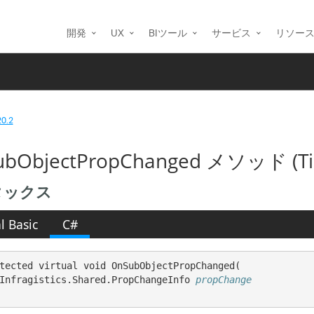
開発
UX
BIツール
サービス
リソー
20.2
bObjectPropChanged メソッド (Ti
タックス
l Basic
C#
tected virtual void OnSubObjectPropChanged( 

Infragistics.Shared.PropChangeInfo 
propChange