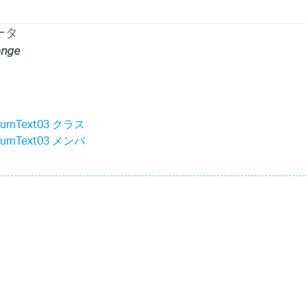
ータ
ange
diumText03 クラス
diumText03 メンバ