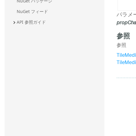
NuGet パッケージ
NuGet フィード
パラメ
propCh
API 参照ガイド
参照
参照
TileMe
TileMe