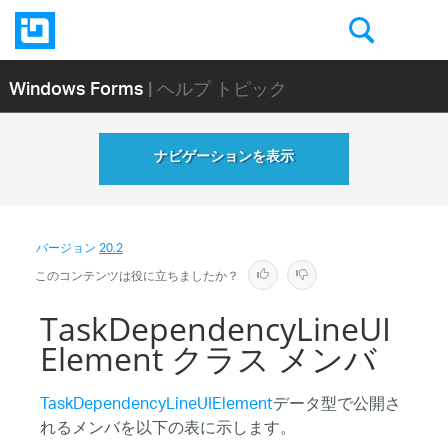
Windows Forms
| ヘルプ トピック
ナビゲーションを表示
バージョン
20.2
このコンテンツは役に立ちましたか？
TaskDependencyLineUI
Element クラス メンバ
TaskDependencyLineUIElement
データ型で公開さ
れるメンバを以下の表に示します。