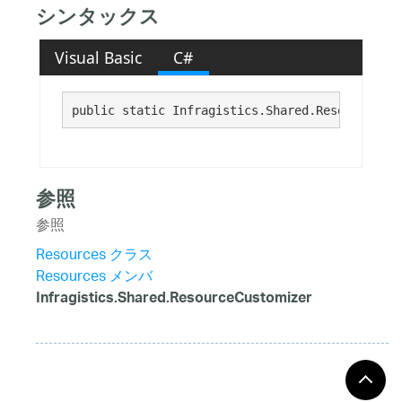
シンタックス
Visual Basic
C#
public static Infragistics.Shared.ResourceCust
参照
参照
Resources クラス
Resources メンバ
Infragistics.Shared.ResourceCustomizer