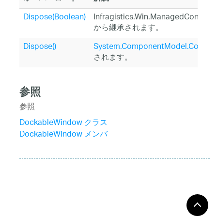
Dispose(Boolean)
Infragistics.Win.ManagedContain
から継承されます。
Dispose()
System.ComponentModel.Compo
されます。
参照
参照
DockableWindow クラス
DockableWindow メンバ