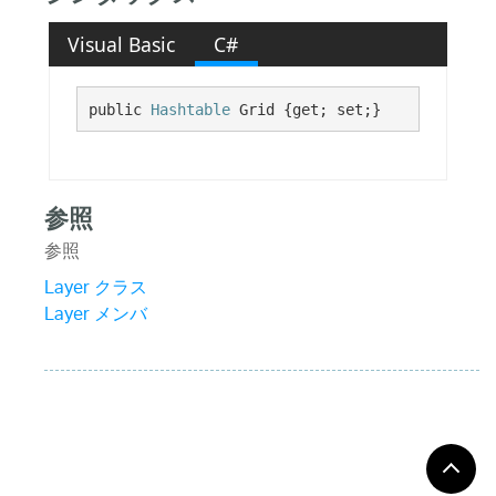
Visual Basic
C#
public 
Hashtable
 Grid {get; set;}
参照
参照
Layer クラス
Layer メンバ