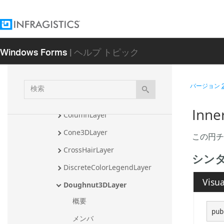
CandleLayer
CandleLegendLayer
ChartLayer
Windows Forms
| ヘルプ トピック
ChartLayer3D
ChartLayerCollection
検
バージョン
索
Column3DLayer
Inn
ColumnLayer
Cone3DLayer
この円チ
CrossHairLayer
シン
DiscreteColorLegendLayer
Visua
Doughnut3DLayer
概要
pub
メンバ