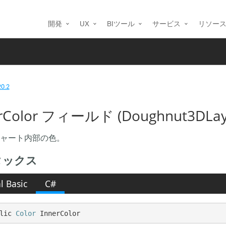
開発
UX
BIツール
サービス
リソー
20.2
erColor フィールド (Doughnut3DLay
ャート内部の色。
タックス
l Basic
C#
lic 
Color
 InnerColor