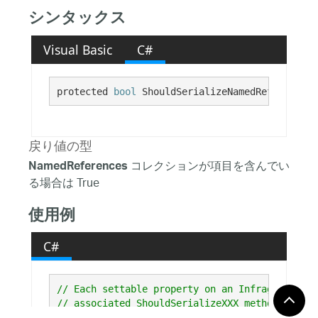
シンタックス
Visual Basic
C#
protected 
bool
 ShouldSerializeNamedReferences(
戻り値の型
コレクションが項目を含んでい
NamedReferences
る場合は True
使用例
C#
// Each settable property on an Infragistics c
// associated ShouldSerializeXXX method (where
// that returns true if the property has been 