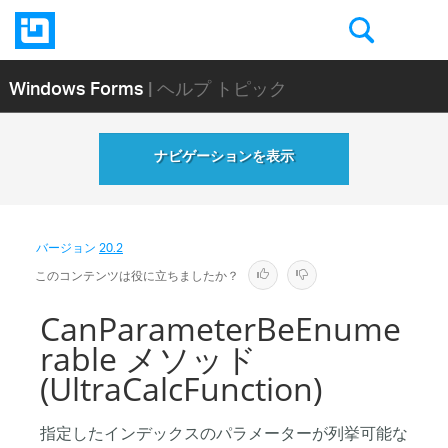
Windows Forms
| ヘルプ トピック
ナビゲーションを表示
バージョン
20.2
このコンテンツは役に立ちましたか？
CanParameterBeEnume
rable メソッド
(UltraCalcFunction)
指定したインデックスのパラメーターが列挙可能な