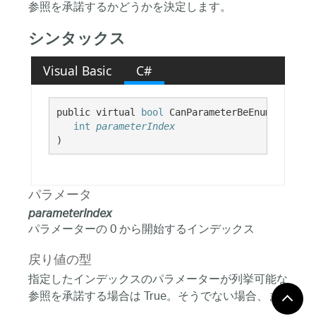
参照を承諾するかどうかを決定します。
シンタックス
Visual Basic
C#
public virtual 
bool
 CanParameterBeEnumerable( 

int
parameterIndex
)
パラメータ
parameterIndex
パラメーターの 0 から開始するインデックス
戻り値の型
指定したインデックスのパラメーターが列挙可能な
参照を承諾する場合は True。そうでない場合、ま
たはパラメーターがこの関数の範囲外の場合は