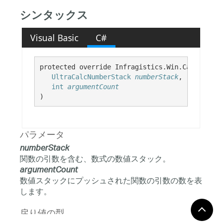
シンタックス
Visual Basic
C#
protected override Infragistics.Win.CalcEngine
UltraCalcNumberStack
numberStack
,

int
argumentCount
)
パラメータ
numberStack
関数の引数を含む、数式の数値スタック。
argumentCount
数値スタックにプッシュされた関数の引数の数を表
します。
戻り値の型