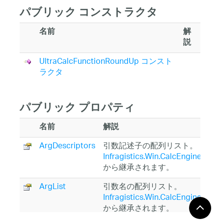
パブリック コンストラクタ
名前
解
説
UltraCalcFunctionRoundUp コンスト
ラクタ
パブリック プロパティ
名前
解説
ArgDescriptors
引数記述子の配列リスト。
Infragistics.Win.CalcEngine.Bui
から継承されます。
ArgList
引数名の配列リスト。
Infragistics.Win.CalcEngine.Bui
から継承されます。