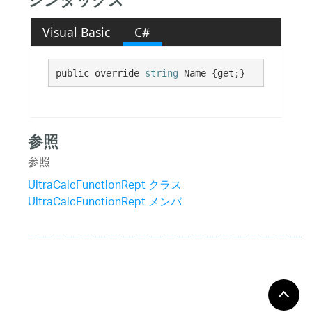
シンタックス
Visual Basic
C#
public override 
string
 Name {get;}
参照
参照
UltraCalcFunctionRept クラス
UltraCalcFunctionRept メンバ