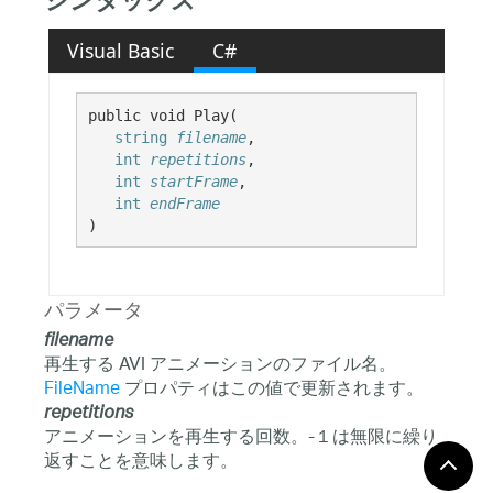
シンタックス
Visual Basic
C#
public void Play( 

string
filename
,

int
repetitions
,

int
startFrame
,

int
endFrame
)
パラメータ
filename
再生する AVI アニメーションのファイル名。
FileName
プロパティはこの値で更新されます。
repetitions
アニメーションを再生する回数。-１は無限に繰り
返すことを意味します。
startFrame