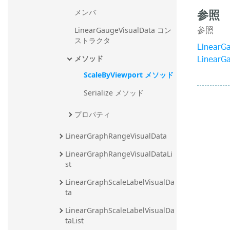
参照
メンバ
参照
LinearGaugeVisualData コン
ストラクタ
LinearG
LinearG
メソッド
ScaleByViewport メソッド
Serialize メソッド
プロパティ
LinearGraphRangeVisualData
LinearGraphRangeVisualDataLi
st
LinearGraphScaleLabelVisualDa
ta
LinearGraphScaleLabelVisualDa
taList