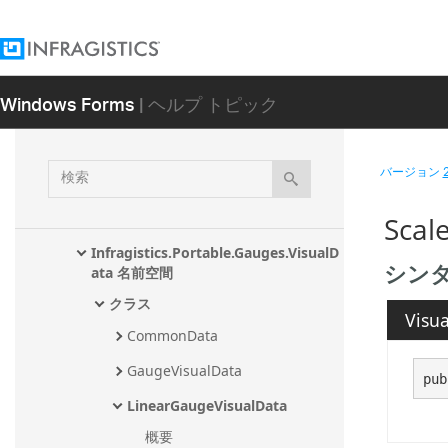
Infragistics.Win.DataVisualization.Ultra
DataChart アセンブリ
Infragistics.Win.DataVisualization.Ultr
Windows Forms
| ヘルプ トピック
aGauges アセンブリ
Infragistics.Controls.Charts 名前空間
Infragistics.Controls.Gauges 名前空間
検
バージョン
索
Infragistics.Controls.Gauges.VisualD
ata 名前空間
Scal
Infragistics.Portable.Gauges.VisualD
シン
ata 名前空間
クラス
Visua
CommonData
GaugeVisualData
pub
LinearGaugeVisualData
概要