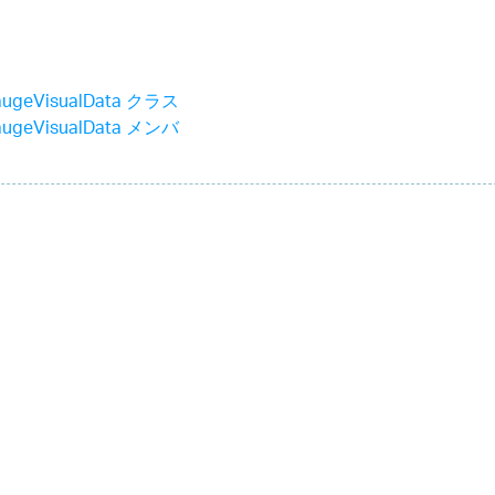
augeVisualData クラス
augeVisualData メンバ