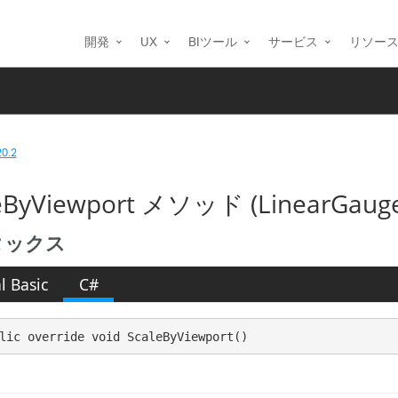
開発
UX
BIツール
サービス
リソー
20.2
eByViewport メソッド (LinearGauge
タックス
l Basic
C#
lic override void ScaleByViewport()