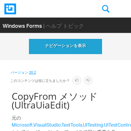
Windows Forms
| ヘルプ トピック
ナビゲーションを表示
バージョン
20.2
このコンテンツは役に立ちましたか？
CopyFrom メソッド
(UltraUiaEdit)
元の
Microsoft.VisualStudio.TestTools.UITesting.UITestContr