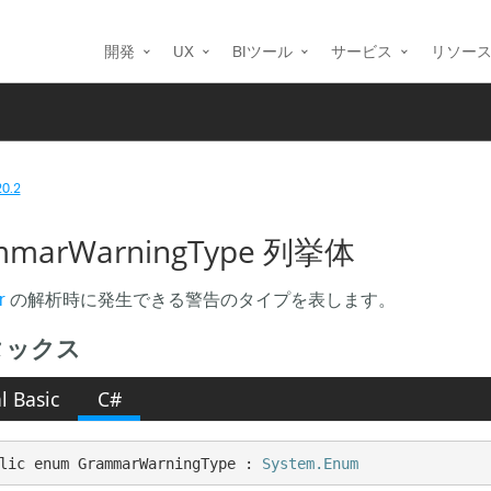
開発
UX
BIツール
サービス
リソー
20.2
mmarWarningType 列挙体
r
の解析時に発生できる警告のタイプを表します。
タックス
l Basic
C#
lic enum GrammarWarningType : 
System.Enum