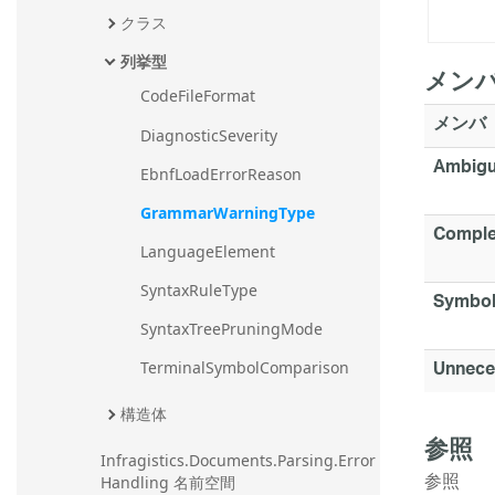
クラス
列挙型
メン
CodeFileFormat
メンバ
DiagnosticSeverity
Ambigu
EbnfLoadErrorReason
GrammarWarningType
Comple
LanguageElement
SyntaxRuleType
Symbol
SyntaxTreePruningMode
Unnece
TerminalSymbolComparison
構造体
参照
Infragistics.Documents.Parsing.Error
参照
Handling 名前空間