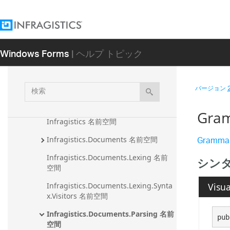
API 参照ガイド
Infragistics.Documents.Excel アセンブ
リ
Windows Forms
| ヘルプ トピック
Infragistics.Documents.IO アセンブリ
Infragistics.Documents.Reports アセン
ブリ
検
バージョン
Infragistics.Documents.TextDocument 
索
アセンブリ
Gra
Infragistics 名前空間
Gramma
Infragistics.Documents 名前空間
Infragistics.Documents.Lexing 名前
シン
空間
Visua
Infragistics.Documents.Lexing.Synta
x.Visitors 名前空間
Infragistics.Documents.Parsing 名前
pub
空間