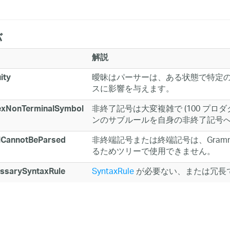
バ
解説
曖昧はパーサーは、ある状態で特定
ity
スに影響を与えます。
非終了記号は大変複雑で (100 プ
xNonTerminalSymbol
ンのサブルールを自身の非終了記号
非終端記号または終端記号は、Gram
CannotBeParsed
るためツリーで使用できません。
SyntaxRule
が必要ない、または冗長
ssarySyntaxRule