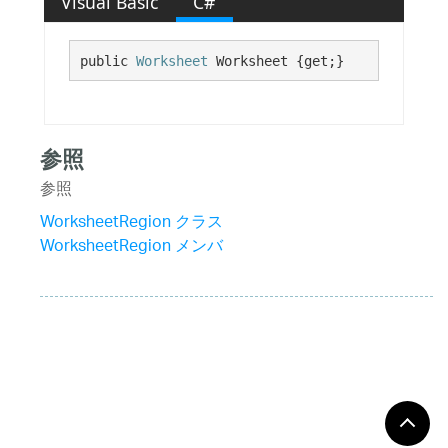
Visual Basic
C#
public 
Worksheet
 Worksheet {get;}
参照
参照
WorksheetRegion クラス
WorksheetRegion メンバ